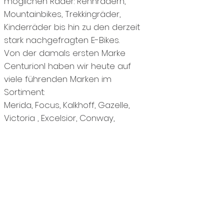
möglichen Räder: Rennrädern,
Mountainbikes, Trekkingräder,
Kinderräder bis hin zu den derzeit
stark nachgefragten E-Bikes.
Von der damals ersten Marke
Centurionl haben wir heute auf
viele führenden Marken im
Sortiment:
Merida, Focus, Kalkhoff, Gazelle,
Victoria , Excelsior, Conway,
Campus, Puky, Willier und nach
wie vor Centurion.
Über Gerhard Geil